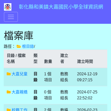
彰化縣和美鎮大嘉國民小學全球資訊網
檔案庫
路徑：
根目錄
/
目錄 / 檔案
類
建立
名稱
型
數量
者
建立時間
大嘉兒童
目
1 個
教務
2024-12-19
錄
項目
組長
09:27:15
大嘉親橋
目
0 個
教務
2024-07-25
錄
項目
組長
22:52:02
校務工作
目
2 個
教導
2026-02-23