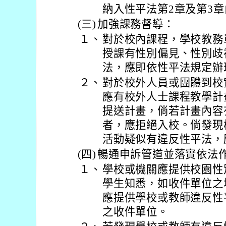
納入性平法第2章及第3
(三)
加強課務督導：
１、
對於校內課程，學校教務
授課有性別偏見、性別歧
法，應即依性平法規定辦
２、
對於校外人員或團體到校
應有校外人士課程教學計
提送計畫，倘若計畫內容
者，應拒絕入校。倘發現
活動疑似有違反性平法，
(四)
暢通申訴管道並落實依法
１、
學校或機關應提供校園性
學生知悉，如收件單位之
應提供學校或教師違反性
之收件單位。