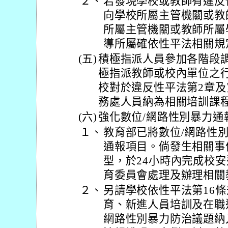
２、
若發現學校或教師有違反
向學校所屬主管機關或教
所屬主管機關或教師所屬
導所屬確依性平法相關規
(五)
積極指派人員參加各階段
極指派教師或校內單位之
校對於違反性平法第2章及
務處人員納為相關培訓課
(六)
強化數位/網路性別暴力通
１、
教育部已將數位/網路性
通報項目。倘發生相關事
型，於24小時內完成校
育委員會處理及辦理相關
２、
另請學校依性平法第16
育、新進人員培訓及在職
網路性別暴力防治議題納