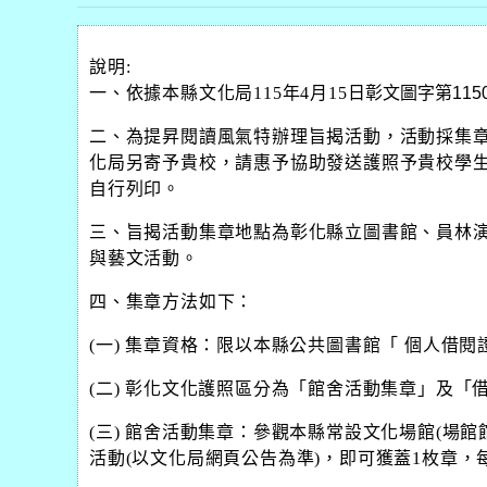
說明
:
一、依據本縣文化局
115
年
4
月
15
日
彰文圖字第
115
二、為提昇閱讀風氣特辦理旨揭活動，活動採集
化局另寄予貴校，請惠予協助發送護照予貴校學
自行列印。
三、旨揭活動集章地點為彰化縣立圖書館、員林
與藝文活動。
四、集章方法如下：
(
一
)
集章資格：限以本縣公共圖書館「 個人借閱
(
二
)
彰化文化護照區分為「館舍活動集章」及「
(
三
)
館舍活動集章：參觀本縣常設文化場館
(
場館
活動
(
以文化局網頁公告為準
)
，即可獲蓋
1
枚章，