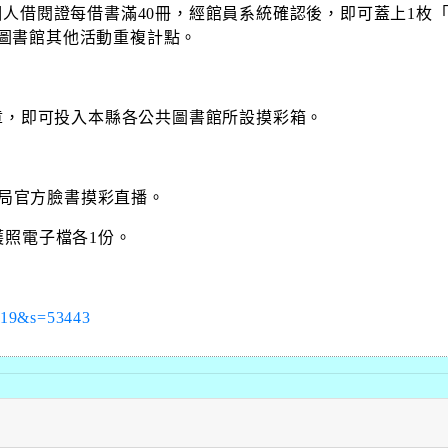
個人借閱證每借書滿
40
冊，經館員系統確認後，即可蓋上
1
枚
圖書館其他活動重複計點。
章，即可投入本縣各公共圖書館所設摸彩箱。
局官方臉書摸彩直播。
護照電子檔各
1
份。
n=19&s=53443