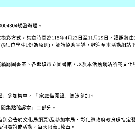
0004304
號
函辦理。
章摸彩方式，集章時間為
115
年
4
月
23
日至
11
月
29
日，護照將由
生
(
以
1
位學生
1
份為原則
)
，並請協助宣導，歡迎至本活動網站
演藝廳圖書室、各鄉鎮市立圖書館，以及本活動網站所載文化
證」參加集章，「 家庭借閱證」無法參加。
借閱集點確認章」二部分。
館別公告於文化局網頁
)
及參加本局、彰化縣政府教育處指定
每個場館或活動，每天限蓋
1
枚章。