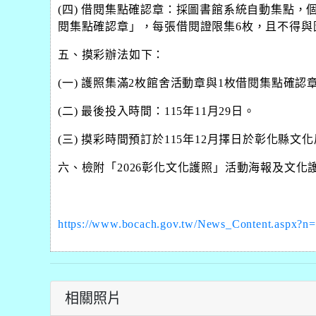
(
四
)
借閱集點確認章：採圖書館系統自動集點，
閱集點確認章」，每張借閱證限集
6
枚，且不得與
五、摸彩辦法如下：
(
一
)
護照集滿
2
枚館舍活動章與
1
枚借閱集點確認
(
二
)
最後投入時間：
115
年
11
月
29
日。
(
三
)
摸彩時間預訂於
115
年
12
月擇日於彰化縣文化
六、
檢附「
2026
彰化文化護照」活動海報及文化
https://www.bocach.gov.tw/News_Content.aspx?
相關照片