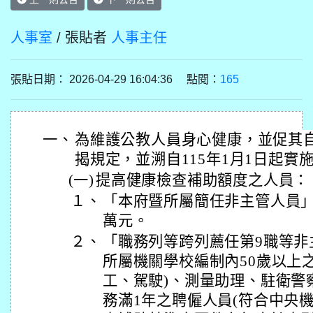
人事室
/ 張貼者
人事主任
張貼日期： 2026-04-29 16:04:36 點閱：
165
一、
為維護公教人員身心健康，並促其
揭規定，並溯自115年1月1日起實
(一)
提高健康檢查補助額度之人員：
１、
「本府暨所屬簡任非主管人員」
萬元。
２、
「職務列等跨列薦任第9職等非
所屬機關學校編制內50歲以上
工、駕駛)、測量助理、駐衛警
務滿1年之聘僱人員(符合中央機