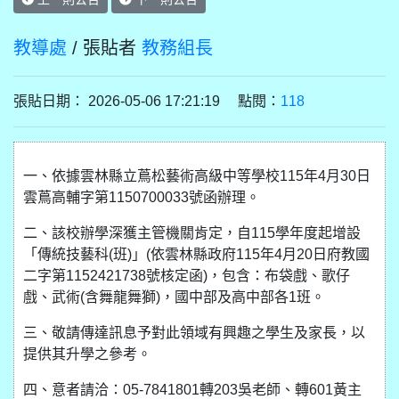
教導處
/ 張貼者
教務組長
張貼日期： 2026-05-06 17:21:19 點閱：
118
一、依據雲林縣立蔦松藝術高級中等學校115年4月30日
雲蔦高輔字第1150700033號函辦理。
二、該校辦學深獲主管機關肯定，自115學年度起增設
「傳統技藝科(班)」(依雲林縣政府115年4月20日府教國
二字第1152421738號核定函)，包含：布袋戲、歌仔
戲、武術(含舞龍舞獅)，國中部及高中部各1班。
三、敬請傳達訊息予對此領域有興趣之學生及家長，以
提供其升學之參考。
四、意者請洽：05-7841801轉203吳老師、轉601黃主