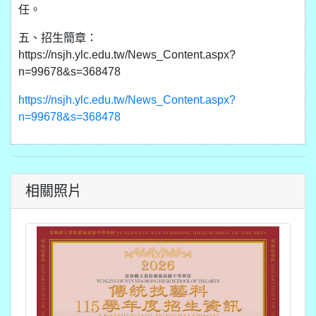
任。
五、招生簡章：
https://nsjh.ylc.edu.tw/News_Content.aspx?
n=99678&s=368478
https://nsjh.ylc.edu.tw/News_Content.aspx?
n=99678&s=368478
相關照片