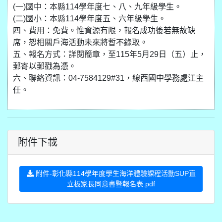
(一)國中：本縣114學年度七、八、九年級學生。
(二)國小：本縣114學年度五、六年級學生。
四、費用：免費。惟資源有限，報名成功後若無故缺
席，恕相關戶海活動未來將暫不錄取。
五、報名方式：詳閱簡章，至115年5月29日（五）止，
郵寄以郵戳為憑。
六、聯絡資訊：04-7584129#31，線西國中學務處江主
任。
附件下載
附件-彰化縣114學年度學生海洋體驗課程活動SUP直
立板家長同意書暨報名表.pdf