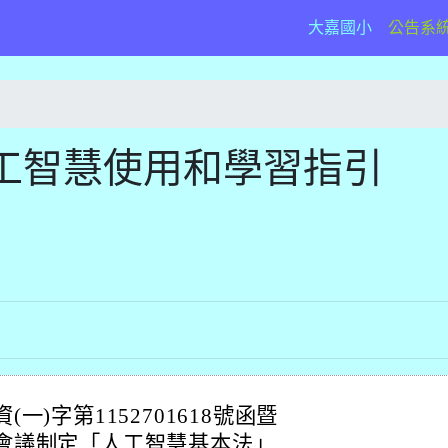
(current)
大嘉國小
公告系
工智慧使用和學習指引
一)字第1152701618號函暨
次會議制定「人工智慧基本法」