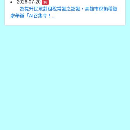
2026-07-20
36
為提升民眾對租稅常識之認識，高雄市稅捐稽徵
處舉辦「AI召集令！...