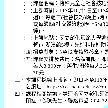
(一)
課程名稱：特殊兒童之社會技巧
(二)
上課時間：113年10月2日至113年
週)，每週三(社會技巧)晚上6時30
或每週四(社交體適能)晚上6時30
鐘)。
(三)
上課地點：國立彰化師範大學進
號)，湖濱館5樓，先進科技輔助
(四)
招募對象：6至12歲特殊孩童，
(五)
課程安排及費用：名額有限，即
每人3,800元；舊生/團體每人3,
30元。
三、
本課程採線上報名，即日起至113年1
名網址：https://cee.ncue.edu.tw/cour
四、
課程相關諮詢，請逕洽國立彰化師
閉症中心陳先生，聯絡電話：04-7232