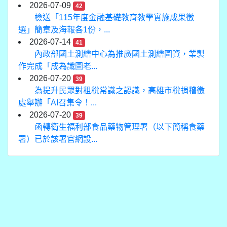
2026-07-09
42
檢送「115年度金融基礎教育教學實施成果徵
選」簡章及海報各1份，...
2026-07-14
41
內政部國土測繪中心為推廣國土測繪圖資，業製
作完成「成為識圖老...
2026-07-20
39
為提升民眾對租稅常識之認識，高雄市稅捐稽徵
處舉辦「AI召集令！...
2026-07-20
39
函轉衛生福利部食品藥物管理署（以下簡稱食藥
署）已於該署官網設...