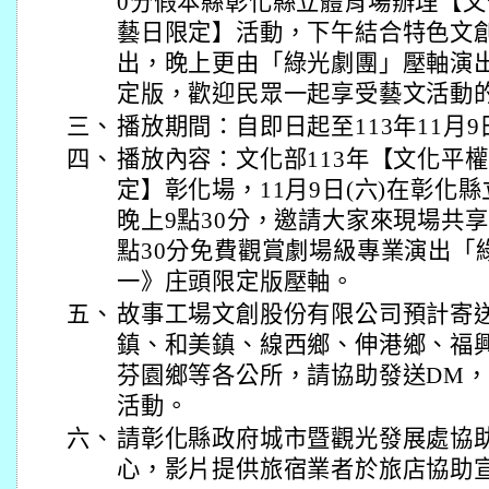
0分假本縣彰化縣立體育場辦理【
藝日限定】活動，下午結合特色文
出，晚上更由「綠光劇團」壓軸演
定版，歡迎民眾一起享受藝文活動
三、
播放期間：自即日起至113年11月9
四、
播放內容：文化部113年【文化平
定】彰化場，11月9日(六)在彰化
晚上9點30分，邀請大家來現場共
點30分免費觀賞劇場級專業演出「
一》庄頭限定版壓軸。
五、
故事工場文創股份有限公司預計寄
鎮、和美鎮、線西鄉、伸港鄉、福
芬園鄉等各公所，請協助發送DM
活動。
六、
請彰化縣政府城市暨觀光發展處協
心，影片提供旅宿業者於旅店協助宣