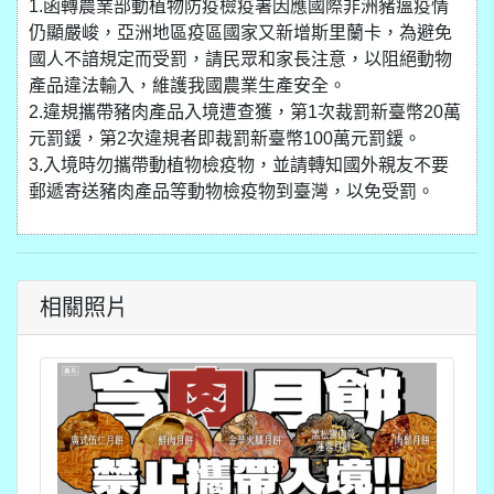
1.函轉農業部動植物防疫檢疫署因應國際非洲豬瘟疫情
仍顯嚴峻，亞洲地區疫區國家又新增斯里蘭卡，為避免
國人不諳規定而受罰，請民眾和家長注意，以阻絕動物
產品違法輸入，維護我國農業生產安全。
2.違規攜帶豬肉產品入境遭查獲，第1次裁罰新臺幣20萬
元罰鍰，第2次違規者即裁罰新臺幣100萬元罰鍰。
3.入境時勿攜帶動植物檢疫物，並請轉知國外親友不要
郵遞寄送豬肉產品等動物檢疫物到臺灣，以免受罰。
相關照片