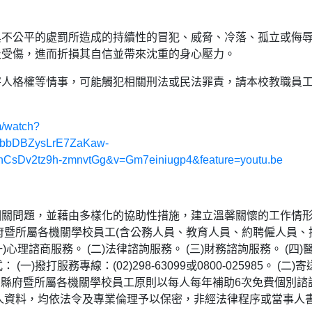
與不公平的處罰所造成的持續性的冒犯、威脅、冷落、孤立或侮
及受傷，進而折損其自信並帶來沈重的身心壓力。
害人格權等情事，可能觸犯相關刑法或民法罪責，請本校教職員
m/watch?
bbDBZysLrE7ZaKaw-
Dv2tz9h-zmnvtGg&v=Gm7einiugp4&feature=youtu.be
相關問題，並藉由多樣化的協助性措施，建立溫馨關懷的工作情
府暨所屬各機關學校員工(含公務人員、教育人員、約聘僱人員、
心理諮商服務。 (二)法律諮詢服務。 (三)財務諮詢服務。 (四)
撥打服務專線：(02)298-63099或0800-025985。 (二)
、服務費用：縣府暨所屬各機關學校員工原則以每人每年補助6次免費個別諮
人資料，均依法令及專業倫理予以保密，非經法律程序或當事人