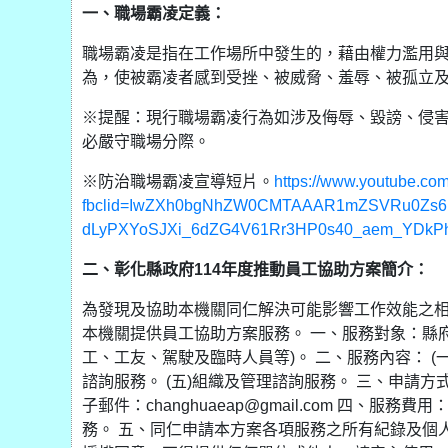
一、職場霸凌定義：
職場霸凌是指在工作場所中發生的，藉由權力濫用
為，使被霸凌者感到受挫、被威脅、羞辱、被孤立
※提醒：現行職場霸凌行為如涉及侮辱、毀謗、侵
必嚴守職場分際。
※防治職場霸凌宣導短片。
https://www.youtube.co
fbclid=IwZXh0bgNhZW0CMTAAAR1mZSVRu0Zs6
dLyPXYoSJXi_6dZG4V61Rr3HP0s40_aem_YDkPhCs
二、彰化縣政府114年度推動員工協助方案簡介：
為發現及協助本機關同仁解決可能影響工作效能之
本機關提供員工協助方案服務。 一、服務對象：縣
工、工友、駕駛及臨時人員等)。 二、服務內容： (一)
諮詢服務。 (五)組織及管理諮詢服務。 三、申請方式： (一)
子郵件：changhuaeap@gmail.com 四
務。 五、同仁申請本方案各項服務之所有紀錄及個