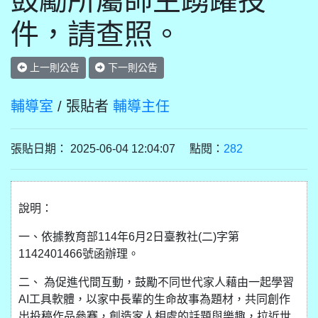
鼓勵所屬師生踴躍投
件，請查照。
上一則公告
下一則公告
輔導室
/ 張貼者
輔導主任
張貼日期： 2025-06-04 12:04:07 點閱：
282
說明：
一、依據教育部114年6月2日臺教社(二)字第
1142401466號函辦理。
二、 為促進代間互動，鼓勵不同世代家人藉由一起學習
AI工具軟體，以家中長輩的生命故事為題材，共同創作
出投稿作品參賽，創造家人相處的話題與樂趣，拉近世