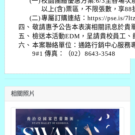
(一)
校園團體優惠方案:6/3至各場次前
以上(含)票區，不限張數，享88
(二)
專屬訂購連結：https://pse.is/7ltz
四、
敬請惠予公告本表演相關訊息於貴
五、
檢送本活動EDM，呈請貴校員工、
六、
本案聯絡單位：通路行銷中心服務專線:（
9#1 傳真：（02）8643-3548
相關照片