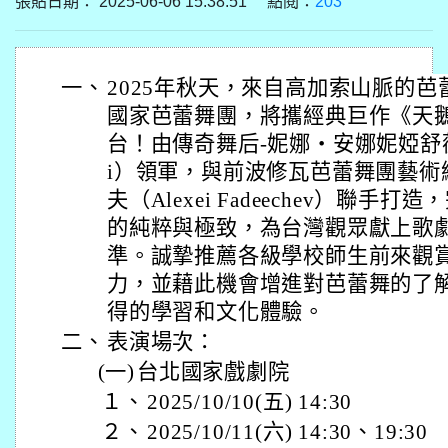
張貼日期： 2025-06-06 15:38:51 點閱：
203
一、
2025年秋天，來自高加索山脈的
國家芭蕾舞團，將攜經典巨作《天
台！由傳奇舞后-妮娜・安娜妮婭舒薇莉（Ni
i）領軍，與前波修瓦芭蕾舞團藝術
夫（Alexei Fadeechev）聯
的純粹與極致，為台灣觀眾獻上歌
準。誠摯推薦各級學校師生前來觀
力，並藉此機會增進對芭蕾舞的了
得的學習和文化體驗。
二、
表演場次：
(一)
台北國家戲劇院
１、
2025/10/10(五) 14:30
２、
2025/10/11(六) 14:30、19:30