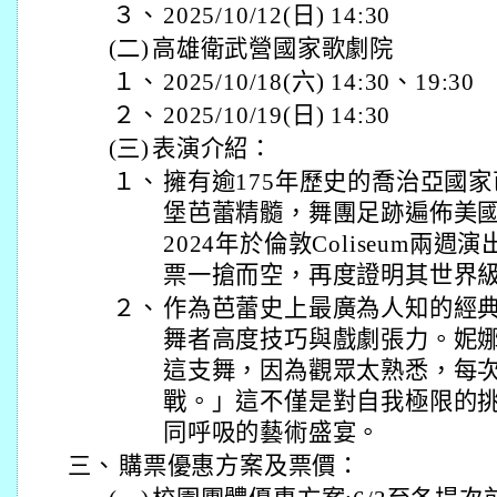
３、
2025/10/12(日) 14:30
(二)
高雄衛武營國家歌劇院
１、
2025/10/18(六) 14:30、19:30
２、
2025/10/19(日) 14:30
(三)
表演介紹：
１、
擁有逾175年歷史的喬治亞國
堡芭蕾精髓，舞團足跡遍佈美
2024年於倫敦Coliseum兩週
票一搶而空，再度證明其世界
２、
作為芭蕾史上最廣為人知的經
舞者高度技巧與戲劇張力。妮
這支舞，因為觀眾太熟悉，每
戰。」這不僅是對自我極限的
同呼吸的藝術盛宴。
三、
購票優惠方案及票價：