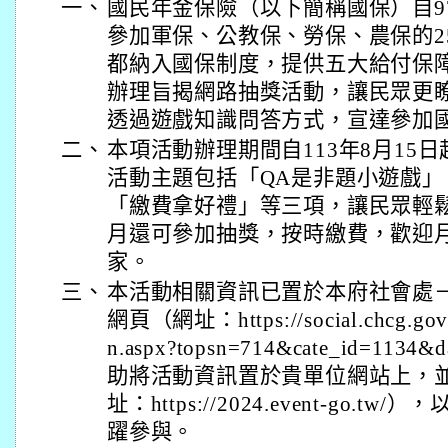
一、
國民年金保險（以下簡稱國保）自97
參加軍保、公教保、勞保、農保的2
都納入國保制度，提供五大給付保
辦理旨揭網路抽獎活動，讓民眾更
透過遊戲知識問答方式，宣達參加
二、
本項活動辦理期間自113年8月15日起
活動主題包括「QA是非題小遊戲
「繳費拿好禮」等三項，讓民眾輕
月還可參加抽獎，按時繳費，歡迎
家。
三、
本活動相關資訊已置於本府社會處
網頁（網址：https://social.chcg.gov.t
n.aspx?topsn=714&cate_id=113
助將活動資訊置於貴單位網站上，
址：https://2024.event-go.
躍參與。