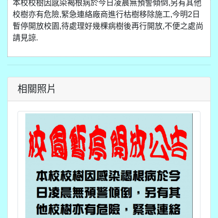
本校校樹因感染褐根病於今日凌晨無預警傾倒,另有其他
校樹亦有危險,緊急連絡廠商進行枯樹移除施工,今明2日
暫停開放校園,待處理好幾棵病樹後再行開放,不便之處尚
請見諒.
相關照片