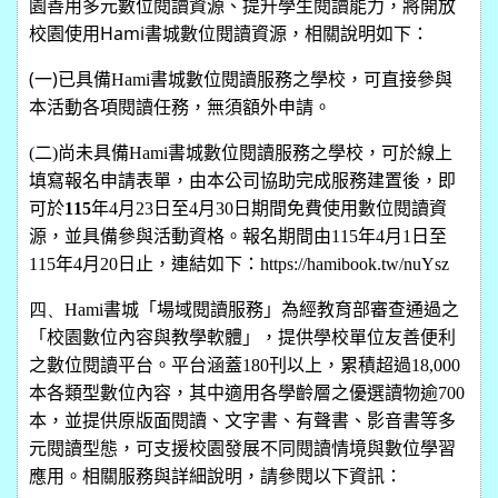
園善用多元數位閱讀資源、提升學生閱讀能力，將開放
校園使用Hami書城數位閱讀資源，相關說明如下：
(一)
已具備
Hami
書城數位閱讀服務之學校，可直接參與
本活動各項閱讀任務，無須額外申請。
(二)尚未具備Hami書城數位閱讀服務之學校，可於線上
填寫報名申請表單，由本公司協助完成服務建置後，即
可於
115
年4月23日至4月30日期間免費使用數位閱讀資
源，並具備參與活動資格。報名期間由115年4月1日至
115年4月20日止，連結如下：https://hamibook.tw/nuYsz
四、Hami
書城「場域閱讀服務」為經教育部審查通過之
「校園數位內容與教學軟體」，提供學校單位友善便利
之數位閱讀平台。平台涵蓋
180
刊以上，累積超過
18,000
本各類型數位內容，其中適用各學齡層之優選讀物逾
700
本，並提供原版面閱讀、文字書、有聲書、影音書等多
元閱讀型態，可支援校園發展不同閱讀情境與數位學習
應用。相關服務與詳細說明，請參閱以下資訊：