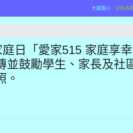
(current)
大嘉國小
公告系
家庭日「愛家515 家庭享幸
傳並鼓勵學生、家長及社
照。