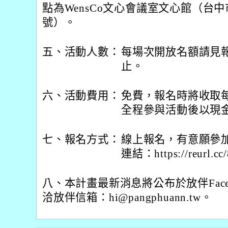
點為WensCo文心會議室文心館（台中
號）。
五、活動人數：
每場次開放名額請見
止。
六、活動費用：
免費，報名時將收取每
全程參與活動後以現
七、報名方式：
線上報名，有意願參
連結：https://reurl.c
八、本計畫最新消息將公布於放伴Fac
洽放伴信箱：hi@pangphuann.tw。