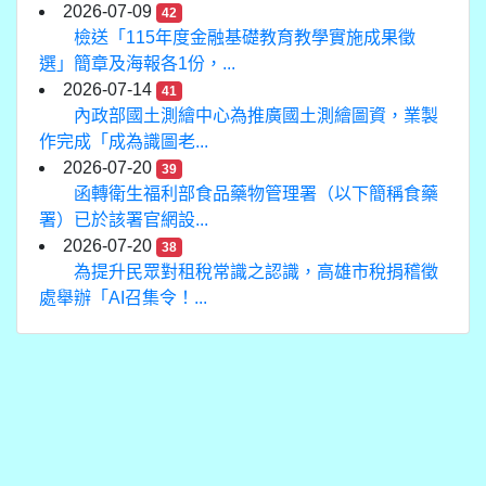
2026-07-09
42
檢送「115年度金融基礎教育教學實施成果徵
選」簡章及海報各1份，...
2026-07-14
41
內政部國土測繪中心為推廣國土測繪圖資，業製
作完成「成為識圖老...
2026-07-20
39
函轉衛生福利部食品藥物管理署（以下簡稱食藥
署）已於該署官網設...
2026-07-20
38
為提升民眾對租稅常識之認識，高雄市稅捐稽徵
處舉辦「AI召集令！...