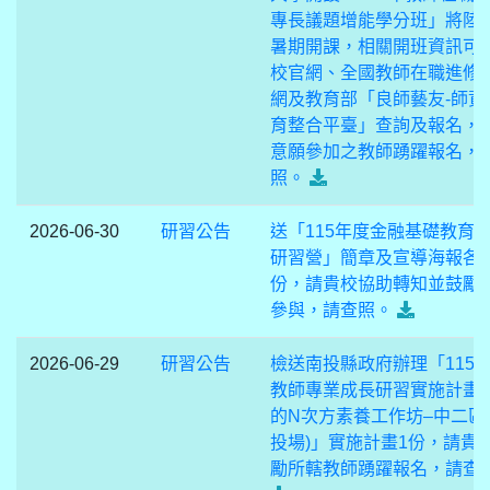
專長議題增能學分班」將陸
暑期開課，相關開班資訊可
校官網、全國教師在職進修
網及教育部「良師藝友-師資
育整合平臺」查詢及報名，
意願參加之教師踴躍報名，
照。
2026-06-30
研習公告
送「115年度金融基礎教育
研習營」簡章及宣導海報各1
份，請貴校協助轉知並鼓勵
參與，請查照。
2026-06-29
研習公告
檢送南投縣政府辦理「115
教師專業成長研習實施計畫
的N次方素養工作坊–中二區
投場)」實施計畫1份，請貴
勵所轄教師踴躍報名，請查