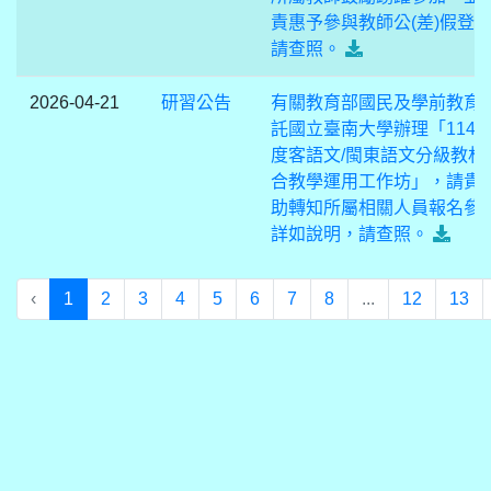
責惠予參與教師公(差)假登
請查照。
2026-04-21
研習公告
有關教育部國民及學前教育
託國立臺南大學辦理「114
度客語文/閩東語文分級教材
合教學運用工作坊」，請貴
助轉知所屬相關人員報名參
詳如說明，請查照。
‹
1
2
3
4
5
6
7
8
...
12
13