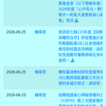
教基金會（以下簡稱本會）
2026年度「心中有光・教室
春天～和氣大愛教師身心靈
營」資訊
2026-06-25
輔導室
檢送彰化縣115年度【特教
與輔特合作】研習實施計畫-
特教觀點看SEL社會情緒學
應用與校園支持網絡，請貴
知及鼓勵所屬教師報名參與
查照。
2026-06-25
輔導室
轉知臺灣教材研究發展學會
SEL教師增能暑期工作坊-教
裡的幸福方程式，請查照。
2026-06-23
輔導室
函轉我國身心障礙者權利公
（CRPD）第三次國家報告